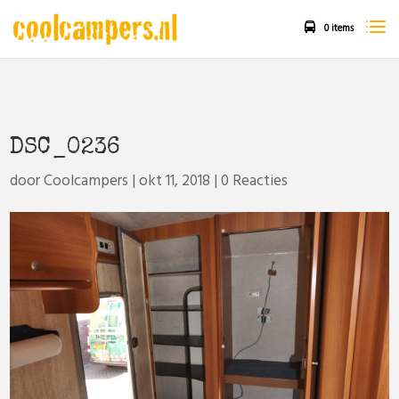
0 items
DSC_0236
door
Coolcampers
|
okt 11, 2018
|
0 Reacties