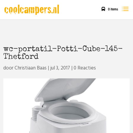
0 items
wc-portatil-Potti-Cube-145-
Thetford
door
Christiaan Baas
|
jul 3, 2017
|
0 Reacties