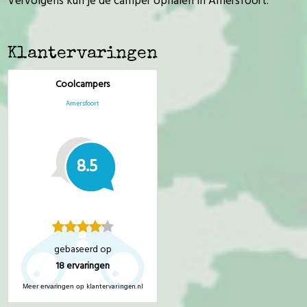
Vervolgens kun je de camper ophalen in Amersfoort.
Klantervaringen
Coolcampers
Amersfoort
8.5
gebaseerd op
18
ervaringen
klantervaringen.nl
Meer ervaringen op