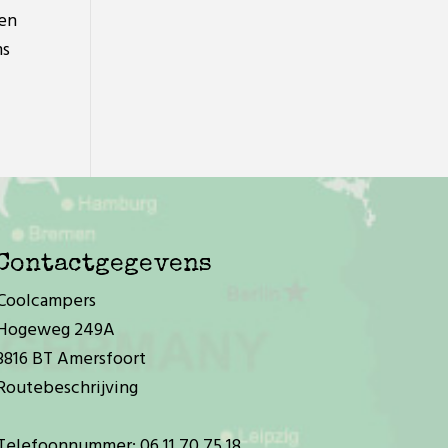
een
ms
Contactgegevens
Coolcampers
Hogeweg 249A
3816 BT Amersfoort
Routebeschrijving
Telefoonnummer:
06 11 70 75 18