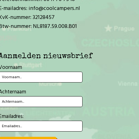
E-mailadres:
info@coolcampers.nl
KvK-nummer: 32128457
Btw-nummer: NL8187.59.008.B01
Aanmelden nieuwsbrief
Voornaam
Achternaam
Emailadres: