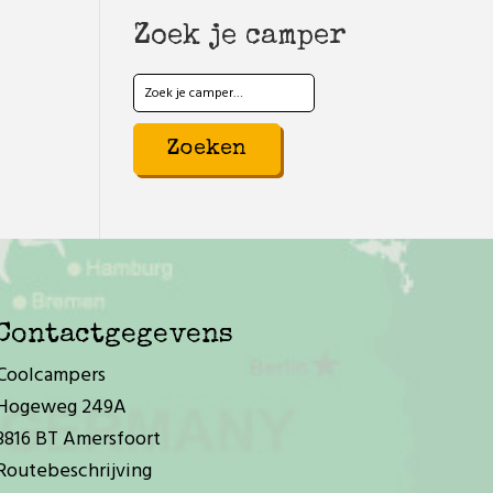
Zoek je camper
Zoeken
naar:
Contactgegevens
Coolcampers
Hogeweg 249A
3816 BT Amersfoort
Routebeschrijving