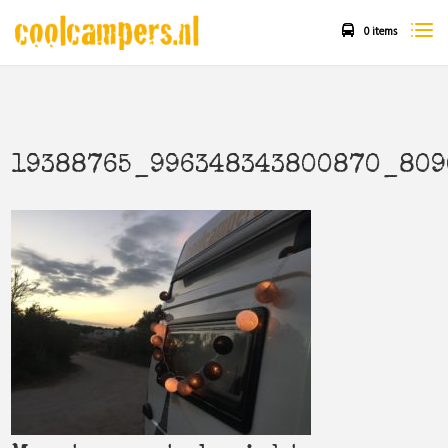
0 items
19388765_996348343800870_809